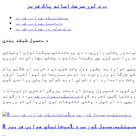
د لوړ سرعت اسانه پاک فریر ...
میخانیکي هوایی فریر
ډیجیټل هوایی فریر
د لیدلو وړ هوایی فریر
د محصول طبقه بندي
خوندور پخلی راوړي. د دې پرمختللي ټیکنالوژۍ او ښکلي
وښې خواړه په بشپړ ډول پخه شوي دي د خړوب او طلايي پای
ړوب شوي غوړیو، جوس لرونکي چرګانو وزرونو، یا نرمو سبزیجاتو لیوالتیا لرئ،
ی کوي. د کنټرول پینل او دمخه پروګرام شوي ترتیبات د
روغتیا ګټې تجربه کړئ.
د باسکیټ هوایی فریر
. د زرګونو
نیکي هوایی فرییر 8L د سټینلیس سټیل کور سره