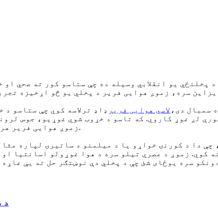
د پخلنځي یو انقلابي وسیله ده چې ستاسو کور ته صحي او 
ه سمبال دی،
لاسي هوایی فریر
ډاډ ترلاسه کوي چې ستاسو د خ
 د دودیزو غوړولو میتودونو په پرتله تر 85٪ پورې لږ غوړ کاروي. که تاسو د خ
زموږ هوایی فریر هر وخت دوامداره او د خولې اوبه کولو پایلې وړاندې کوي.
چې دا د کورنۍ خواړو یا د میلمنو د ساتیرۍ لپاره مثال
ه کوي. زموږ د عصري تیلو سره د هوا غوړولو اسانتیا او 
میخا