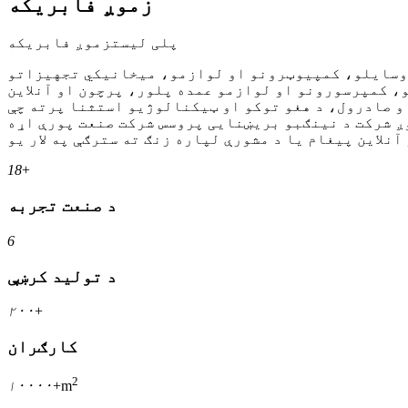
زموږ فابریکه
پلی لیستزموږ فابریکه
ا وسایلو، کمپیوټرونو او لوازمو، میخانیکي تجهیزاتو
، کمپرسورونو او لوازمو عمده پلور، پرچون او آنلاین
و صادرول، د هغو توکو او ټیکنالوژیو استثنا پرته چې
وږ شرکت د نینګبو بریښنایی پروسس شرکت صنعت پورې اړه
18
+
د صنعت تجربه
6
د تولید کرښې
۲۰۰
+
کارګران
2
۱۰۰۰۰
+m