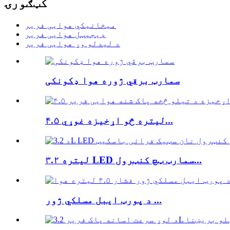
کټګورۍ
میخانیکي هوایی فریر
ډیجیټل هوایی فریر
د لیدلو وړ هوایی فریر
سمارټ برقي ژوره هوا ډکونکی
۴.۵ لیتره څو اړخیزه غوړي...
۳.۲ لیتره LED سمارټ ټچ کنټرول...
د پورټ ایبل مسلکي ژور ...