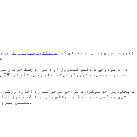
زموږ د عصري وسایلو معرفي کول
میخانیکي هوایی فریر
، 
ډیزاین سره، زموږ هوایی فریر د پخلي یو څو اړخیزه تجربه وړاندې کوي چې یقینا ستاسو د پخلي مهارتونه لوړوي.
دا د تودوخې د دقیق کنټرول او د هوا د چټک جریان سر
سره،
د پخلي پراخه ټوکرۍ د پراخو برخو لپاره اجازه ورکوي، 
تڼۍ په لمس سره د مطلوب پخلي پایلو ترلاسه کول اسان
مطمئن پیرودونکو سره یوځای شئ چې د پخلي دې نوښتګر حل ته یې غاړه ایښې ده او خپل د پخلي تخلیقات نوي لوړوالی ته ورسوئ.