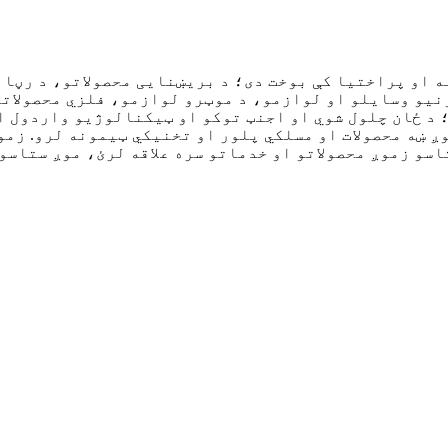
نه او پراختیا کې بوخت دی؛ د بریښنایی محصولاتو، د رڼ
یو وسایلو او لوازمو، د موټرو لوازمو، فلزي محصولاتو
 د ځان چلول شوي او اجنټ توکو او ټیکنالوژیو واردول ا
وږ ښه محصولات او مسلکي پلور او تخنیکي ټیمونه لرو. زم