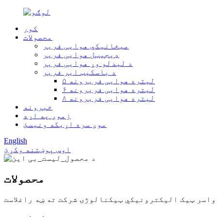
کور
محصولات
میخانیکي هوایی فریر
ډیجیټل هوایی فریر
د لیدلو وړ هوایی فریر
د باسکیټ ایر فریر
۵ لیتره هوایی فریرونه
۶ لیتره هوایی فریرونه
۸ لیتره هوایی فریرونه
خبرونه
زموږ په اړه
موږ سره اړیکه ونیسئ
English
اوس پوښتنه وکړئ
محصولات