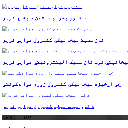
د تنور پخولو ماشین د پخلي فریر
نان سټیک میخانیکي کنټرول هوایی فریر
یخانیکي نوب نان سټیک الیکترونیکي هوایی فریر
څو اړخیزه میخانیکي کنټرول ژوره هوا ډکونکی
د کور میخانیکي کنټرول هوایی فریر
OEM او ODM