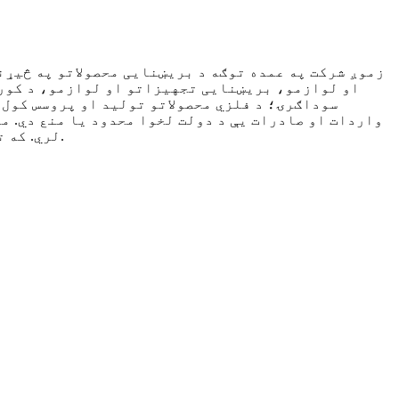
زموږ شرکت په عمده توګه د بریښنایی محصولاتو په څیړ
او لوازمو، بریښنایی تجهیزاتو او لوازمو، د کورن
سوداګرۍ؛ د فلزي محصولاتو تولید او پروسس کول؛
واردات او صادرات یې د دولت لخوا محدود یا منع دي. م
لري. که تاسو زموږ محصولاتو او خدماتو سره علاقه لرئ، موږ ستاسو آنلاین پیغام یا د مشورې لپاره زنګ ته سترګې په لار یو.