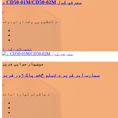
د CD50-01M/CD50-02M معرفي کول
/
د تنظیم وړ وخت او تودوخه
تفصيلات وګورئ
هوښیار هوایی فریر
سمارټ ایر فریر د تیلو څخه پاک ژور فریر
/
د پاکولو لپاره اسانه