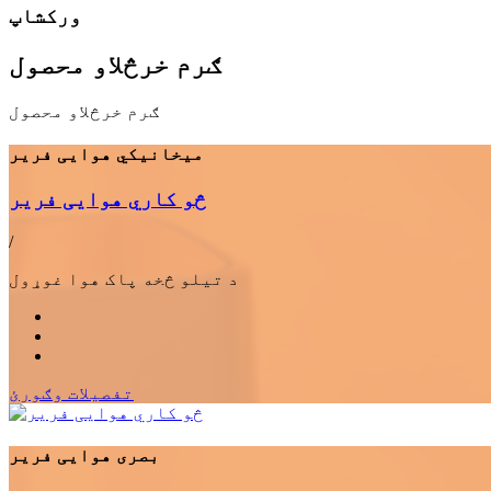
ورکشاپ
ګرم خرڅلاو محصول
ګرم خرڅلاو محصول
میخانیکي هوایی فریر
څو کاري هوایی فریر
/
د تیلو څخه پاک هوا غوړول
تفصيلات وګورئ
بصری هوایی فریر